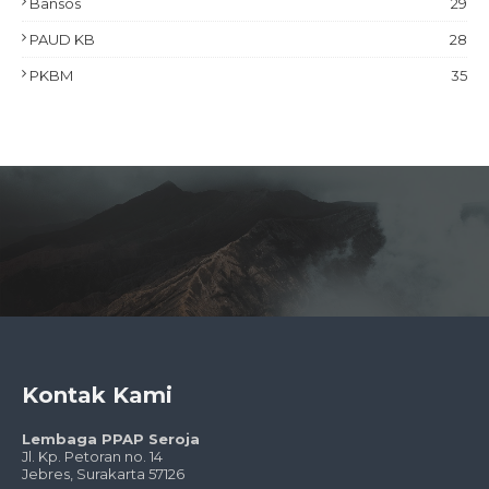
Bansos
29
PAUD KB
28
PKBM
35
Kontak Kami
Lembaga PPAP Seroja
Jl. Kp. Petoran no. 14
Jebres, Surakarta 571
26