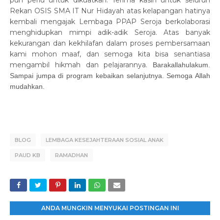
pun perlu untuk dikuatkan. Terima kasih untuk seluruh
Rekan OSIS SMA IT Nur Hidayah atas kelapangan hatinya
kembali mengajak Lembaga PPAP Seroja berkolaborasi
menghidupkan mimpi adik-adik Seroja. Atas banyak
kekurangan dan kekhilafan dalam proses pembersamaan
kami mohon maaf, dan semoga kita bisa senantiasa
mengambil hikmah dan pelajarannya.
Barakallahulakum.
Sampai jumpa di program kebaikan selanjutnya. Semoga Allah
mudahkan.
BLOG
LEMBAGA KESEJAHTERAAN SOSIAL ANAK
PAUD KB
RAMADHAN
ANDA MUNGKIN MENYUKAI POSTINGAN INI