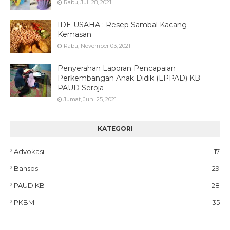
Rabu, Juli 28, 2021
IDE USAHA : Resep Sambal Kacang
Kemasan
Rabu, November 03, 2021
Penyerahan Laporan Pencapaian
Perkembangan Anak Didik (LPPAD) KB
PAUD Seroja
Jumat, Juni 25, 2021
KATEGORI
Advokasi
17
Bansos
29
PAUD KB
28
PKBM
35