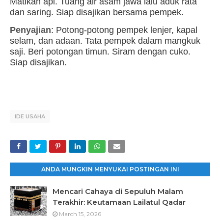
Matikan api. Tuang air asam jawa lalu aduk rata
dan saring. Siap disajikan bersama pempek.
9.
Penyajian
: Potong-potong pempek lenjer, kapal
selam, dan adaan. Tata pempek dalam mangkuk
saji. Beri potongan timun. Siram dengan cuko.
Siap disajikan.
IDE USAHA
ANDA MUNGKIN MENYUKAI POSTINGAN INI
Mencari Cahaya di Sepuluh Malam
Terakhir: Keutamaan Lailatul Qadar
March 15, 2026