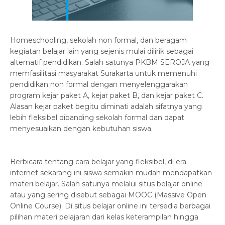
Homeschooling, sekolah non formal, dan beragam
kegiatan belajar lain yang sejenis mulai dilirik sebagai
alternatif pendidikan. Salah satunya PKBM SEROJA yang
memfasilitasi masyarakat Surakarta untuk memenuhi
pendidikan non formal dengan menyelenggarakan
program kejar paket A, kejar paket B, dan kejar paket C.
Alasan kejar paket begitu diminati adalah sifatnya yang
lebih fleksibel dibanding sekolah formal dan dapat
menyesuaikan dengan kebutuhan siswa.
Berbicara tentang cara belajar yang fleksibel, di era
internet sekarang ini siswa semakin mudah mendapatkan
materi belajar. Salah satunya melalui situs belajar online
atau yang sering disebut sebagai MOOC (Massive Open
Online Course). Di situs belajar online ini tersedia berbagai
pilihan materi pelajaran dari kelas keterampilan hingga