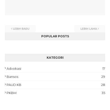
LEBIH BARU
LEBIH LAMA
POPULAR POSTS
KATEGORI
Advokasi
17
Bansos
29
PAUD KB
28
PKBM
35