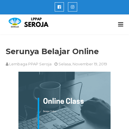
Serunya Belajar Online
Lembaga PPAP Seroja
Selasa, November 19, 2019